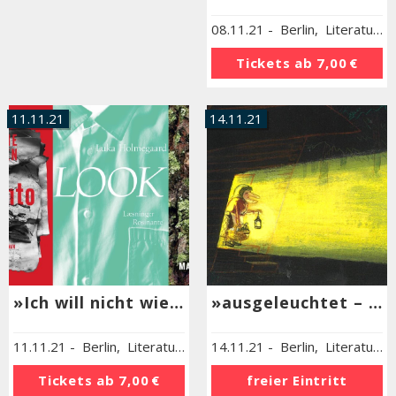
08.11.21
-
Berlin
,
Literaturhaus Berlin
Tickets ab
7,00 €
11.11.21
14.11.21
»Ich will nicht wieder anderen zuliebe einfach sein« Gegenwartsliteratur aus Dänemark
»ausgeleuchtet – von Finsternis, Dämmerung und helllichten Tagen«
11.11.21
-
Berlin
,
Literaturhaus Berlin
14.11.21
-
Berlin
,
Literaturhaus Berlin
Tickets ab
7,00 €
freier Eintritt