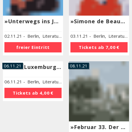
»Unterwegs ins Jahr 100 - Margot Friedländer gemalt von Stephanie v. Dallwitz«
»Simone de Beauvoir«
02.11.21
-
Berlin
,
Literaturhaus Berlin
03.11.21
-
Berlin
,
Literaturhaus Berlin
freier Eintritt
Tickets ab
7,00 €
06.11.21
08.11.21
»Rosa Luxemburg zum Gedenken«
06.11.21
-
Berlin
,
Literaturhaus Berlin
Tickets ab
4,00 €
»Februar 33. Der Winter der Literatur«