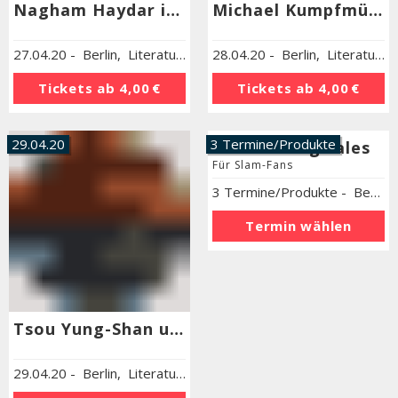
Nagham Haydar im Gespräch mit Ramy Al-Asheq über Mohamed Choukri »Das nackte Brot«
Michael Kumpfmüller »Ach, Virginia«
27.04.20
-
Berlin
,
Literaturhaus Berlin
28.04.20
-
Berlin
,
Literaturhaus Berlin
Tickets ab
4,00 €
Tickets ab
4,00 €
29.04.20
3 Termine/Produkte
Tsou Yung-Shan und Milenko Goranović
Merch & Digitales
Für Slam-Fans
29.04.20
-
Berlin
,
Literaturhaus Berlin
3 Termine/Produkte
-
Berlin