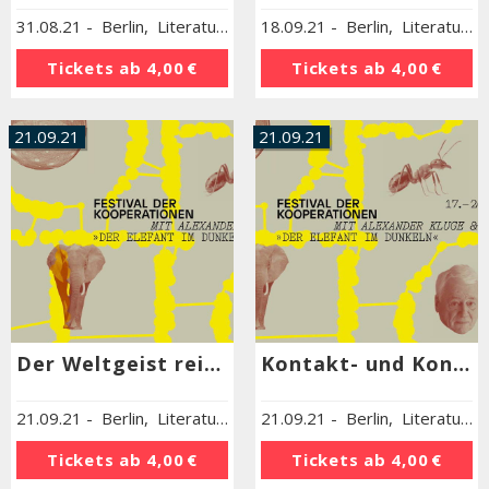
31.08.21
-
Berlin
,
Literaturhaus Berlin
18.09.21
-
Berlin
,
Literaturhaus Berlin
Tickets ab
4,00 €
Tickets ab
4,00 €
21.09.21
21.09.21
Der Weltgeist reitet durchs Brandenburger Tor. Napoleon und das Jahr 1990
Kontakt- und Konfliktzone Mittelmeer: Scheitern und Neuerfindung von Kooperation
21.09.21
-
Berlin
,
Literaturhaus Berlin
21.09.21
-
Berlin
,
Literaturhaus Berlin
Tickets ab
4,00 €
Tickets ab
4,00 €