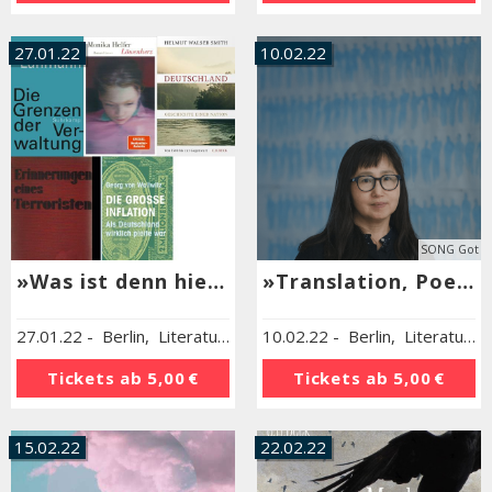
27.01.22
10.02.22
SONG Got
»Was ist denn hier passiert?«
»Translation, Poetry, Resistance«
27.01.22
-
Berlin
,
Literaturhaus Berlin
10.02.22
-
Berlin
,
Literaturhaus Berlin
Tickets ab
5,00 €
Tickets ab
5,00 €
15.02.22
22.02.22