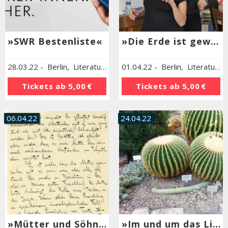
»SWR Bestenliste«
»Die Erde ist gewaltig schön«
28.03.22
-
Berlin
,
Literaturhaus Berlin
01.04.22
-
Berlin
,
Literaturhaus Berlin
Tickets ab
5,00 €
Tickets ab
5,00 €
06.04.22
24.04.22
»Mütter und Söhne« und ein »Brief an den Vater«
»Im und um das Literaturhaus Berlin«