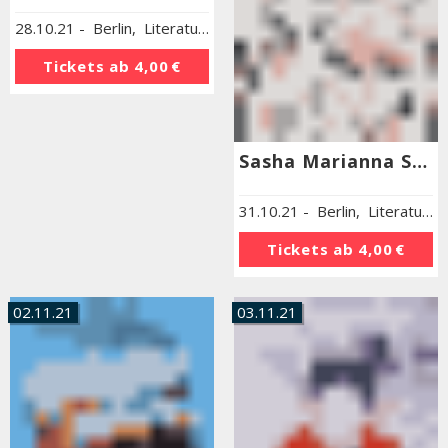
28.10.21
-
Berlin
,
Literaturhaus Berlin
Tickets ab
4,00 €
Sasha Marianna Salzmann »Im Menschen muss alles herrlich sein«
31.10.21
-
Berlin
,
Literaturhaus Berlin
Tickets ab
4,00 €
02.11.21
03.11.21