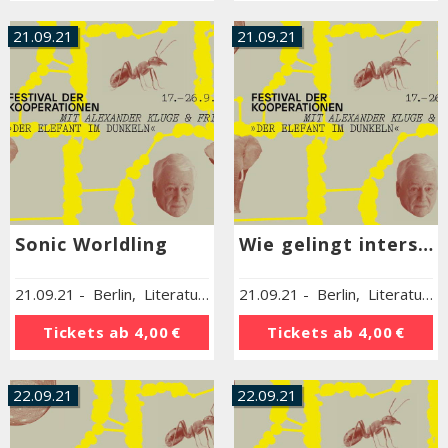
21.09.21
21.09.21
Sonic Worldling
Wie gelingt intersektionale Kooperation? Oder: Macht verlernen in 12 Stufen
21.09.21
-
Berlin
,
Literaturhaus Berlin
21.09.21
-
Berlin
,
Literaturhaus Berlin
Tickets ab
4,00 €
Tickets ab
4,00 €
22.09.21
22.09.21