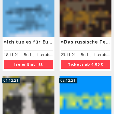
»Ich tue es für Euch«
»Das russische Testament«
18.11.21
-
Berlin
,
Literaturhaus Berlin
23.11.21
-
Berlin
,
Literaturhaus Berlin
freier Eintritt
Tickets ab
4,00 €
01.12.21
08.12.21