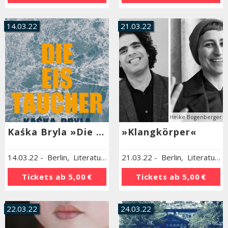
14.03.22
21.03.22
Heike Bogenberger
Kaśka Bryla »Die Eistaucher«
»Klangkörper«
14.03.22
-
Berlin
,
Literaturhaus Berlin
21.03.22
-
Berlin
,
Literaturhaus Berlin
Tickets ab
5,00 €
Tickets ab
5,00 €
22.03.22
24.03.22