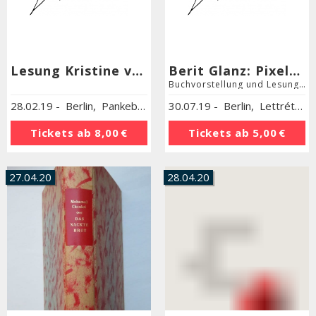
Lesung Kristine von Soden"Ob die Möwen manchmal an mich denken"
Berit Glanz: Pixeltänzer (Buchpremiere)
Buchvorstellung und Lesung mit Berit Glanz
28.02.19
-
Berlin
,
Pankebuch - Die schönsten Bücher des Nordens
30.07.19
-
Berlin
,
Lettrétage
Tickets ab
8,00 €
Tickets ab
5,00 €
27.04.20
28.04.20