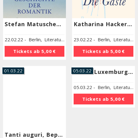
Stefan Matuschek »Der gedichtete Himmel: Eine Geschichte der Romantik«
Katharina Hacker »Die Gäste«
22.02.22
-
Berlin
,
Literaturhaus Berlin
23.02.22
-
Berlin
,
Literaturhaus Berlin
Tickets ab
5,00 €
Tickets ab
5,00 €
01.03.22
05.03.22
»Rosa Luxemburg zum Gedenken«
05.03.22
-
Berlin
,
Literaturhaus Berlin
Tickets ab
5,00 €
Tanti auguri, Beppe Fenoglio!