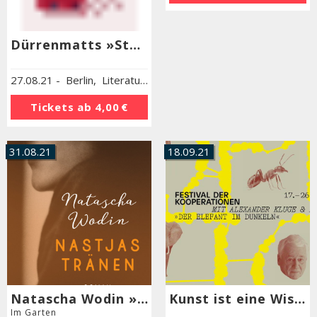
Dürrenmatts »Stoffe«
Gertrude Stein »Autobiografie von Alice B. Toklas«
27.08.21
-
Berlin
,
Literaturhaus Berlin
Im Garten
Tickets ab
4,00 €
30.08.21
-
Berlin
,
Literaturhaus Berlin
Tickets ab
4,00 €
31.08.21
18.09.21
Natascha Wodin »Nastjas Tränen«
Kunst ist eine Wissenschaft, Wissenschaft ist eine Kunst
Im Garten