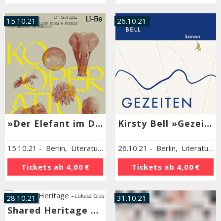
15.10.21
26.10.21
»Der Elefant im Dunkeln«. Finissage
Kirsty Bell »Gezeiten der Stadt. Eine Geschichte Berlins«
15.10.21
-
Berlin
,
Literaturhaus Berlin
26.10.21
-
Berlin
,
Literaturhaus Berlin
Tickets ab
4,00 €
Tickets ab
4,00 €
Lukasz Giza
28.10.21
31.10.21
Shared Heritage – Niederschlesien erzählen