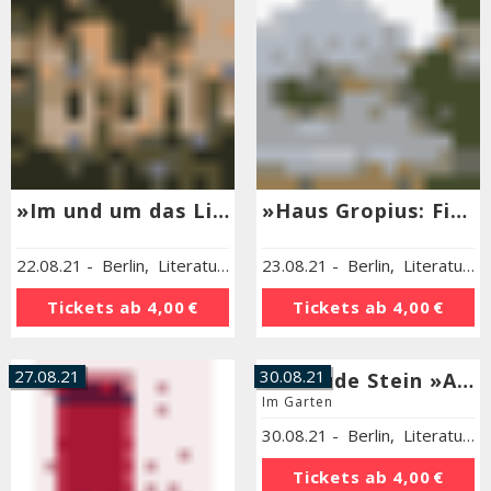
»Im und um das Literaturhaus Berlin«
»Haus Gropius: Fiktional«
22.08.21
-
Berlin
,
Literaturhaus Berlin
23.08.21
-
Berlin
,
Literaturhaus Berlin
Tickets ab
4,00 €
Tickets ab
4,00 €
27.08.21
30.08.21