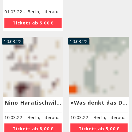
01.03.22
-
Berlin
,
Literaturhaus Berlin
Tickets ab
5,00 €
10.03.22
10.03.22
Nino Haratischwili »Das mangelnde Licht«
»Was denkt das Denkmal? Eine Anthologie zur Denkmalkultur«
10.03.22
-
Berlin
,
Literaturhaus Berlin
10.03.22
-
Berlin
,
Literaturhaus Berlin
Tickets ab
8,00 €
Tickets ab
5,00 €