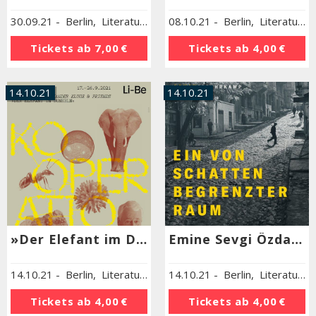
30.09.21
-
Berlin
,
Literaturhaus Berlin
08.10.21
-
Berlin
,
Literaturhaus Berlin
Tickets ab
7,00 €
Tickets ab
4,00 €
14.10.21
14.10.21
»Der Elefant im Dunkeln«. Ausstellungsführung
Emine Sevgi Özdamar »Ein von Schatten begrenzter Raum«
14.10.21
-
Berlin
,
Literaturhaus Berlin
14.10.21
-
Berlin
,
Literaturhaus Berlin
Tickets ab
4,00 €
Tickets ab
4,00 €