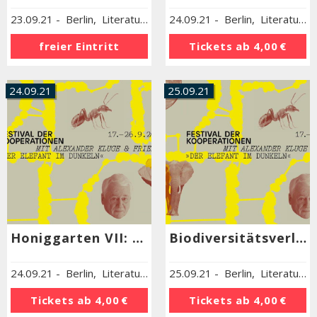
23.09.21
-
Berlin
,
Literaturhaus Berlin
24.09.21
-
Berlin
,
Literaturhaus Berlin
freier Eintritt
Tickets ab
4,00 €
24.09.21
25.09.21
Honiggarten VII: Frische Luft bei zunehmender Hitze
Biodiversitätsverlust: Auswege aus der Zerstörung
24.09.21
-
Berlin
,
Literaturhaus Berlin
25.09.21
-
Berlin
,
Literaturhaus Berlin
Tickets ab
4,00 €
Tickets ab
4,00 €