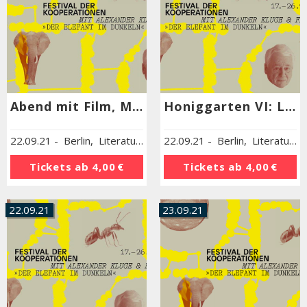
Abend mit Film, Musik und Literatur
Honiggarten VI: Literarische Kooperationspotenziale zwischen Afrika und Europa
22.09.21
-
Berlin
,
Literaturhaus Berlin
22.09.21
-
Berlin
,
Literaturhaus Berlin
Tickets ab
4,00 €
Tickets ab
4,00 €
22.09.21
23.09.21