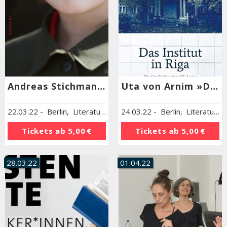
Andreas Stichmann »Eine Liebe in Pjöngjang«
Uta von Arnim »Das Institut in Riga«
22.03.22
-
Berlin
,
Literaturhaus Berlin
24.03.22
-
Berlin
,
Literaturhaus Berlin
Tickets ab
5,00 €
Tickets ab
5,00 €
28.03.22
01.04.22