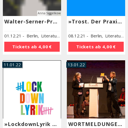
Anna Siggelkow
Walter-Serner-Preis für Kurzgeschichten 2021
»Trost. Der Praxistest«
01.12.21
-
Berlin
,
Literaturhaus Berlin
08.12.21
-
Berlin
,
Literaturhaus Berlin
Tickets ab
4,00 €
Tickets ab
4,00 €
11.01.22
13.01.22
»LockdownLyrik Kids«
WORTMELDUNGEN – Der Literaturpreis für kritische Kurztexte »Literatur und Klimawandel«