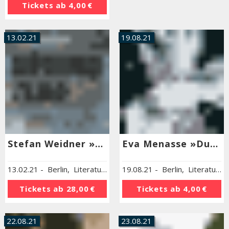
Tickets ab
4,00 €
Termin wählen
13.02.21
19.08.21
Stefan Weidner »Ground Zero«
Eva Menasse »Dunkelblum«
13.02.21
-
Berlin
,
Literaturhaus Berlin
19.08.21
-
Berlin
,
Literaturhaus Berlin
Tickets ab
28,00 €
Tickets ab
4,00 €
22.08.21
23.08.21