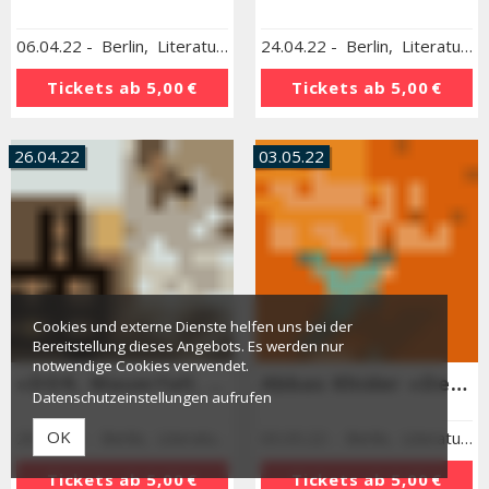
06.04.22
-
Berlin
,
Literaturhaus Berlin
24.04.22
-
Berlin
,
Literaturhaus Berlin
Tickets ab
5,00 €
Tickets ab
5,00 €
26.04.22
03.05.22
Cookies und externe Dienste helfen uns bei der
Bereitstellung dieses Angebots. Es werden nur
notwendige Cookies verwendet.
»DDR, Mauerfall, Nachwendezeit«
Abbas Khider »Der Erinnerungsfälscher«
Datenschutzeinstellungen aufrufen
OK
26.04.22
-
Berlin
,
Literaturhaus Berlin
03.05.22
-
Berlin
,
Literaturhaus Berlin
Tickets ab
5,00 €
Tickets ab
5,00 €