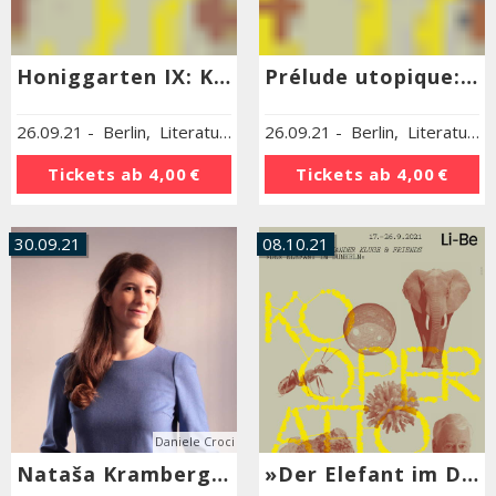
Honiggarten IX: Korallen – eine Begegnung mit den fluiden Systemen Sprache, Gedächtnis, Unsterblichkeit
Prélude utopique: Denken nach vorn und aus dem Futur II zurück!
26.09.21
-
Berlin
,
Literaturhaus Berlin
26.09.21
-
Berlin
,
Literaturhaus Berlin
Tickets ab
4,00 €
Tickets ab
4,00 €
30.09.21
08.10.21
Daniele Croci
Nataša Kramberger »Verfluchte Misteln«
»Der Elefant im Dunkeln«. Ausstellungsführung