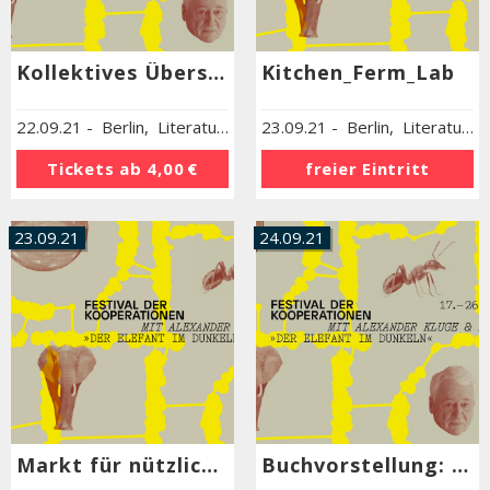
Kollektives Übersetzen und Schreiben
Kitchen_Ferm_Lab
22.09.21
-
Berlin
,
Literaturhaus Berlin
23.09.21
-
Berlin
,
Literaturhaus Berlin
Tickets ab
4,00 €
freier Eintritt
23.09.21
24.09.21
Markt für nützliches Wissen und Nicht-Wissen. Lizenz Nr. 9 in Kooperation mit dem Goethe Institut Brüssel und der Mobilen Akademie Berlin
Buchvorstellung: Mondnacht – Fünf vor Zwölf