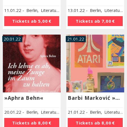
11.01.22
-
Berlin
,
Literaturhaus Berlin
13.01.22
-
Berlin
,
Literaturhaus Berlin
Tickets ab
5,00 €
Tickets ab
7,00 €
20.01.22
21.01.22
»Aphra Behn«
Barbi Marković »Die verschissene Zeit«
20.01.22
-
Berlin
,
Literaturhaus Berlin
21.01.22
-
Berlin
,
Literaturhaus Berlin
Tickets ab
8,00 €
Tickets ab
8,00 €