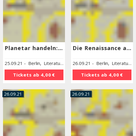
Planetar handeln: Kooperative Rettungsenergien
Die Renaissance als Epoche der Kooperation?
25.09.21
-
Berlin
,
Literaturhaus Berlin
26.09.21
-
Berlin
,
Literaturhaus Berlin
Tickets ab
4,00 €
Tickets ab
4,00 €
26.09.21
26.09.21