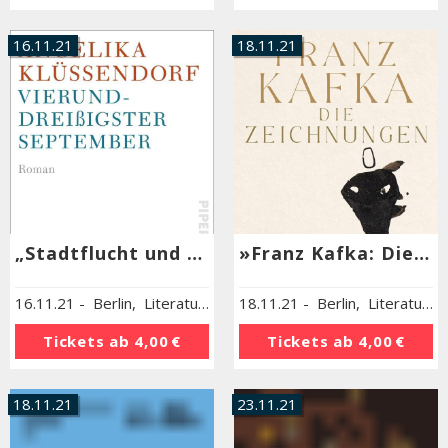
16.11.21
18.11.21
„Stadtflucht und Landluft“
»Franz Kafka: Die Zeichnungen«
16.11.21
-
Berlin
,
Literaturhaus Berlin
18.11.21
-
Berlin
,
Literaturhaus Berlin
Tickets ab
4,00 €
Tickets ab
4,00 €
18.11.21
23.11.21