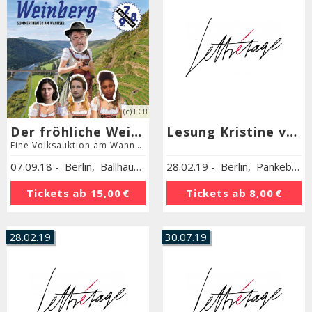
(c) LCB
Der fröhliche Weinberg
Lesung Kristine von Soden"Ob die Möwen manchmal an mich denken"
Eine Volksauktion am Wannsee nach Carl Zuckmayers gleichnamigem Lustspiel
07.09.18
-
Berlin
,
Ballhaus Ost
28.02.19
-
Berlin
,
Pankebuch - Die schönsten Bücher des Nordens
Tickets ab
15,00 €
Tickets ab
8,00 €
28.02.19
30.07.19