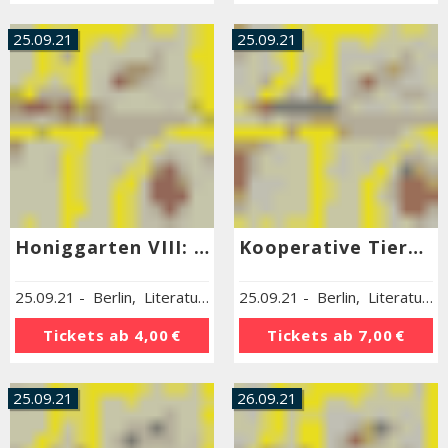
25.09.21
25.09.21
Honiggarten VIII: Future imagination and technologies to restore the climate
Kooperative Tiere: Lernen von anderen Arten
25.09.21
-
Berlin
,
Literaturhaus Berlin
25.09.21
-
Berlin
,
Literaturhaus Berlin
Tickets ab
4,00 €
Tickets ab
7,00 €
25.09.21
26.09.21