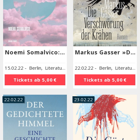
Noemi Somalvico: »Ist hier das Jenseits, fragt Schwein«
Markus Gasser »Die Verschwörung der Krähen«
15.02.22
-
Berlin
,
Literaturhaus Berlin
22.02.22
-
Berlin
,
Literaturhaus Berlin
Tickets ab
5,00 €
Tickets ab
5,00 €
22.02.22
23.02.22