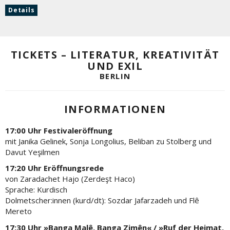
Details
TICKETS – LITERATUR, KREATIVITÄT
UND EXIL
BERLIN
INFORMATIONEN
17:00 Uhr Festivaleröffnung
mit Janika Gelinek, Sonja Longolius, Beliban zu Stolberg und
Davut Yeşilmen
17:20 Uhr Eröffnungsrede
von Zaradachet Hajo (Zerdeşt Haco)
Sprache: Kurdisch
Dolmetscher:innen (kurd/dt): Sozdar Jafarzadeh und Flê
Mereto
17:30 Uhr »Banga Malê, Banga Zimên« / »Ruf der Heimat,