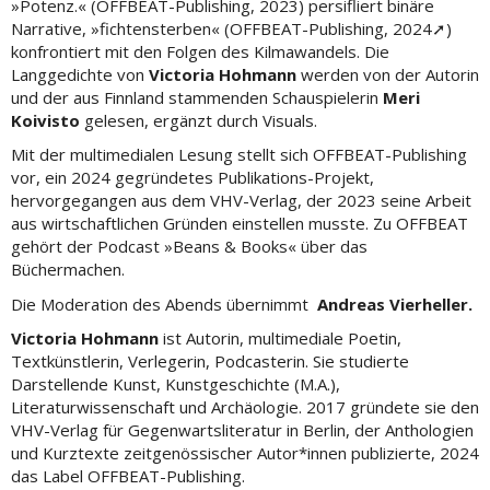
»Potenz.« (OFFBEAT-Publishing, 2023) persifliert binäre
Narrative, »fichtensterben« (OFFBEAT-Publishing, 2024➚)
konfrontiert mit den Folgen des Kilmawandels. Die
Langgedichte von
Victoria Hohmann
werden von der Autorin
und der aus Finnland stammenden Schauspielerin
Meri
Koivisto
gelesen, ergänzt durch Visuals.
Mit der multimedialen Lesung stellt sich OFFBEAT-Publishing
vor, ein 2024 gegründetes Publikations-Projekt,
hervorgegangen aus dem VHV-Verlag, der 2023 seine Arbeit
aus wirtschaftlichen Gründen einstellen musste. Zu OFFBEAT
gehört der Podcast »Beans & Books« über das
Büchermachen.
Die Moderation des Abends übernimmt
Andreas Vierheller.
Victoria Hohmann
ist Autorin, multimediale Poetin,
Textkünstlerin, Verlegerin, Podcasterin. Sie studierte
Darstellende Kunst, Kunstgeschichte (M.A.),
Literaturwissenschaft und Archäologie. 2017 gründete sie den
VHV-Verlag für Gegenwartsliteratur in Berlin, der Anthologien
und Kurztexte zeitgenössischer Autor*innen publizierte, 2024
das Label OFFBEAT-Publishing.