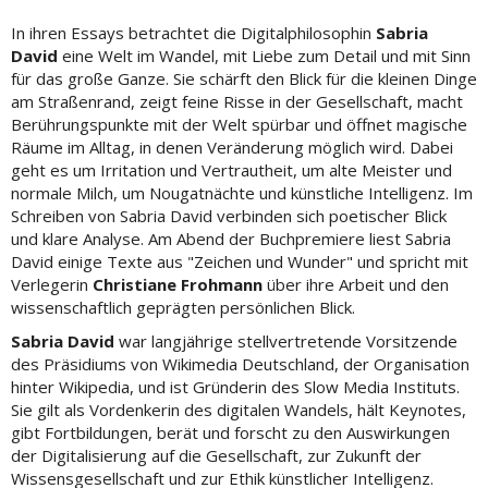
In ihren Essays betrachtet die Digitalphilosophin
Sabria
David
eine Welt im Wandel, mit Liebe zum Detail und mit Sinn
für das große Ganze. Sie schärft den Blick für die kleinen Dinge
am Straßenrand, zeigt feine Risse in der Gesellschaft, macht
Berührungspunkte mit der Welt spürbar und öffnet magische
Räume im Alltag, in denen Veränderung möglich wird. Dabei
geht es um Irritation und Vertrautheit, um alte Meister und
normale Milch, um Nougatnächte und künstliche Intelligenz. Im
Schreiben von Sabria David verbinden sich poetischer Blick
und klare Analyse. Am Abend der Buchpremiere liest Sabria
David einige Texte aus "Zeichen und Wunder" und spricht mit
Verlegerin
Christiane Frohmann
über ihre Arbeit und den
wissenschaftlich geprägten persönlichen Blick.
Sabria David
war langjährige stellvertretende Vorsitzende
des Präsidiums von Wikimedia Deutschland, der Organisation
hinter Wikipedia, und ist ­Gründerin des Slow Media Instituts.
Sie gilt als Vordenkerin des digitalen ­Wandels, hält Keynotes,
gibt Fortbildungen, berät und forscht zu den ­Auswirkungen
der Digitalisierung auf die Gesellschaft, zur Zukunft der
Wissens­gesellschaft und zur Ethik künstlicher Intelligenz.