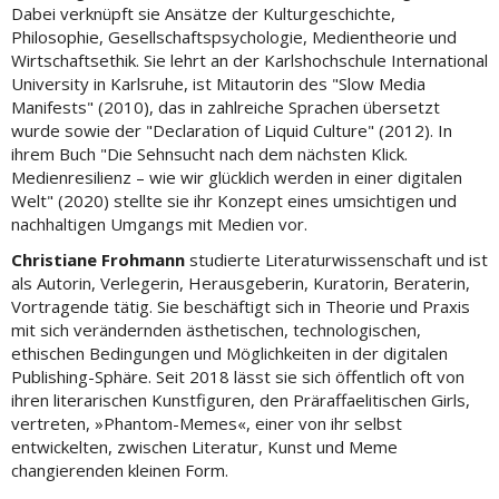
Dabei verknüpft sie Ansätze der Kulturgeschichte,
Philosophie, Gesellschaftspsychologie, Medientheorie und
Wirtschaftsethik. Sie lehrt an der Karlshochschule International
University in ­Karlsruhe, ist Mitautorin des "Slow Media
Manifests" (2010), das in zahl­reiche Sprachen übersetzt
wurde sowie der "Declaration of Liquid Culture" (2012). In
ihrem Buch "Die Sehnsucht nach dem nächsten Klick.
Medienresilienz – wie wir glücklich werden in einer digitalen
Welt" (2020) stellte sie ihr Konzept eines umsichtigen und
nachhaltigen Umgangs mit Medien vor.
Christiane Frohmann
studierte Literaturwissenschaft und ist
als Autorin, Verlegerin, Herausgeberin, Kuratorin, Beraterin,
Vortragende tätig. Sie beschäftigt sich in Theorie und Praxis
mit sich verändernden ästhetischen, technologischen,
ethischen Bedingungen und Möglichkeiten in der digitalen
Publishing-Sphäre. Seit 2018 lässt sie sich öffentlich oft von
ihren literarischen Kunstfiguren, den Präraffaelitischen Girls,
vertreten, »Phantom-Memes«, einer von ihr selbst
entwickelten, zwischen Literatur, Kunst und Meme
changierenden kleinen Form.