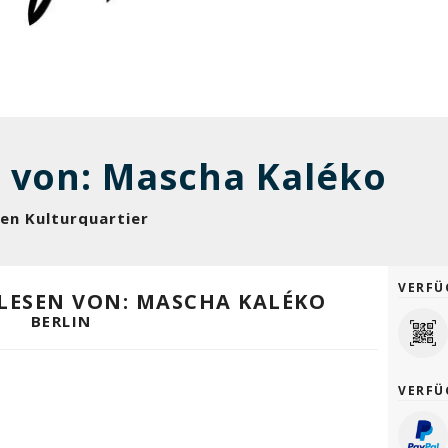
n von: Mascha Kaléko
reen Kulturquartier
VERFÜ
E LESEN VON: MASCHA KALÉKO
BERLIN
VERFÜ