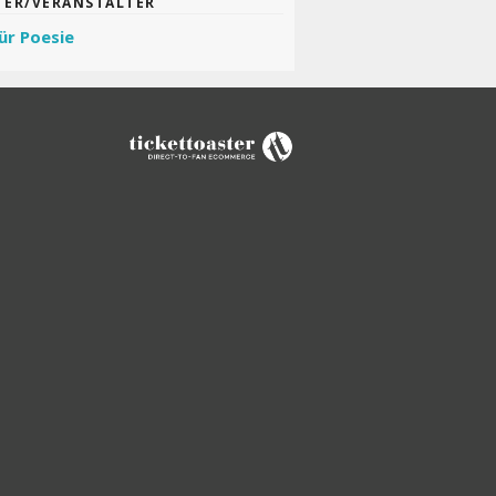
TER/VERANSTALTER
ür Poesie