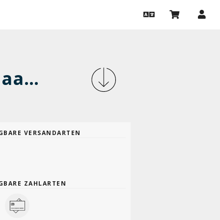
Ein Abend mit Batool Abu Akleen, Alaa Alqaisi & Abdalrahman Alqalaq
GBARE VERSANDARTEN
GBARE ZAHLARTEN