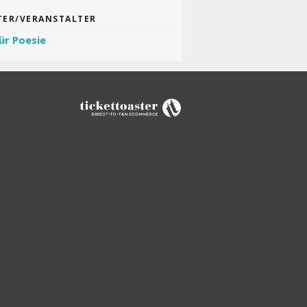
TER/VERANSTALTER
ür Poesie