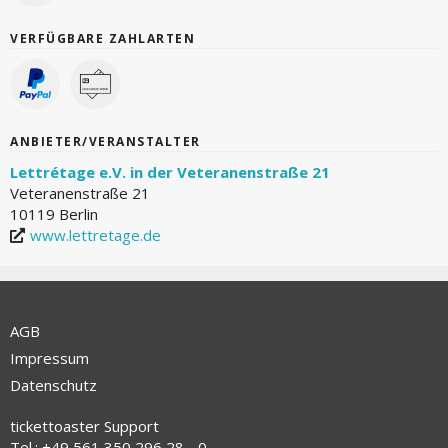
VERFÜGBARE ZAHLARTEN
ANBIETER/VERANSTALTER
Lettrétage e.V. in der Veteranenstraße 21
Veteranenstraße 21
10119 Berlin
www.lettretage.de
AGB
Impressum
Datenschutz
tickettoaster Support
Tel.: +49 561 350 296 28 - 0